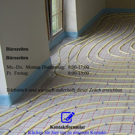
Bürozeiten
Bürozeiten
Mo.-Do.
Montag-Donnerstag:
8:00-17:00
Fr.
Freitag:
8:00-13:00
Telefonisch sind wir auch außerhalb dieser Zeiten erreichbar.
Kontaktformular
Klicken Sie hier um zu unserem Kon­takt­